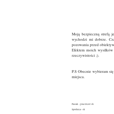
Moją bezpieczną strefą j
wychodzi mi dobrze. Czas
pozowania przed obiektywe
Efektem moich wysiłków i
rzeczywistości ;).
P.S Obecnie wybieram się 
miejsca.
Pasiak - gina tricot/ sh
Spódnica - sh