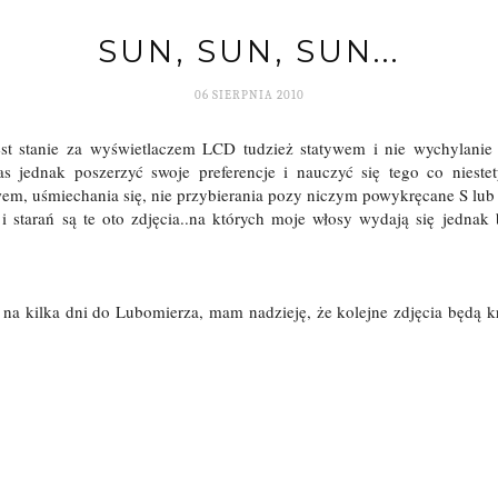
SUN, SUN, SUN...
06 SIERPNIA 2010
est stanie za wyświetlaczem LCD tudzież statywem i nie wychylanie
 jednak poszerzyć swoje preferencje i nauczyć się tego co niestet
m, uśmiechania się, nie przybierania pozy niczym powykręcane S lub n
 starań są te oto zdjęcia..na których moje włosy wydają się jednak 
na kilka dni do Lubomierza, mam nadzieję, że kolejne zdjęcia będą kr