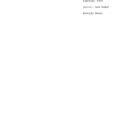
Łańcuszki - Troll
Baleriny
- New Yorker
Kolczyki- House