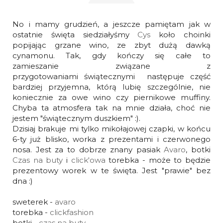
No i mamy grudzień, a jeszcze pamiętam jak w
ostatnie święta siedziałyśmy
Cys
koło choinki
popijając grzane wino, ze zbyt dużą dawką
cynamonu. Tak, gdy kończy się całe to
zamieszanie związane z
przygotowaniami świątecznymi następuje część
bardziej przyjemna, którą lubię szczególnie, nie
koniecznie za owe wino czy piernikowe muffiny.
Chyba ta atmosfera tak na mnie działa, choć nie
jestem "świątecznym duszkiem" :).
Dzisiaj brakuje mi tylko mikołajowej czapki, w końcu
6-ty już blisko, worka z prezentami i czerwonego
nosa. Jest za to dobrze znany pasiak
Avaro
, botki
Czas na buty
i
click'owa
torebka - może to będzie
prezentowy worek w te święta. Jest "prawie" bez
dna :)
sweterek -
avaro
torebka -
clickfashion
botki -
czas na buty