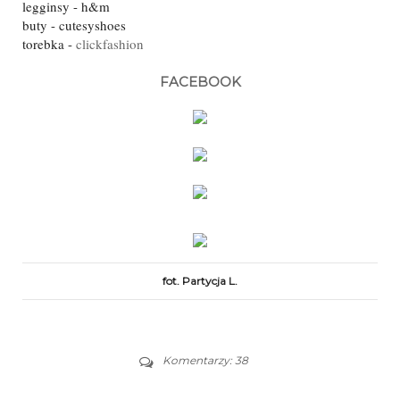
legginsy - h&m
buty - cutesyshoes
torebka -
clickfashion
FACEBOOK
fot. Partycja L.
Komentarzy: 38