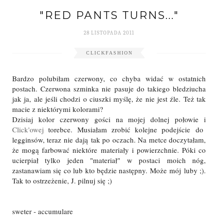
"RED PANTS TURNS..."
28 LISTOPADA 2011
CLICKFASHION
Bardzo polubiłam czerwony, co chyba widać w ostatnich
postach. Czerwona szminka nie pasuje do takiego bledziucha
jak ja, ale jeśli chodzi o ciuszki myślę, że nie jest źle. Też tak
macie z niektórymi kolorami?
Dzisiaj kolor czerwony gości na mojej dolnej połowie i
Click'owej
torebce. Musiałam zrobić kolejne podejście do
legginsów, teraz nie dają tak po oczach. Na metce doczytałam,
że mogą farbować niektóre materiały i powierzchnie. Póki co
ucierpiał tylko jeden "materiał" w postaci moich nóg,
zastanawiam się co lub kto będzie następny. Może mój luby ;).
Tak to ostrzeżenie, J. pilnuj się ;)
sweter - accumulare