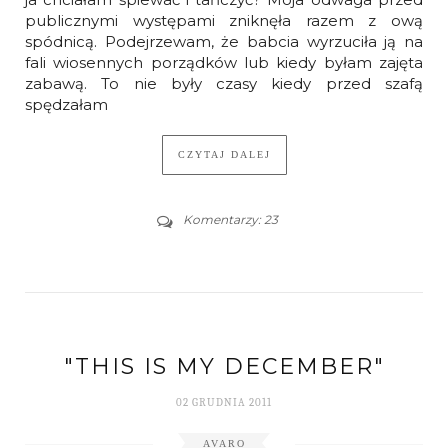
publicznymi występami zniknęła razem z ową
spódnicą. Podejrzewam, że babcia wyrzuciła ją na
fali wiosennych porządków lub kiedy byłam zajęta
zabawą. To nie były czasy kiedy przed szafą
spędzałam
CZYTAJ DALEJ
Komentarzy: 23
"THIS IS MY DECEMBER"
02 GRUDNIA 2011
AVARO