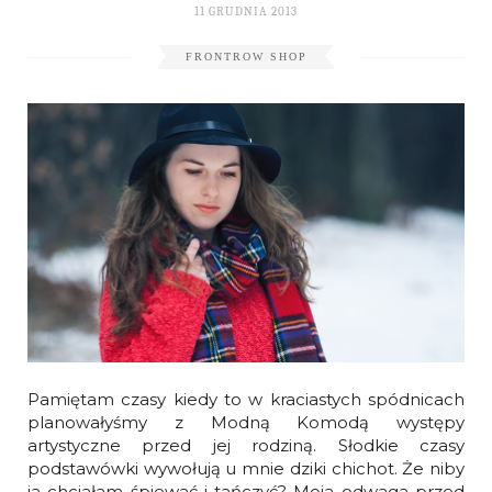
11 GRUDNIA 2013
FRONTROW SHOP
Pamiętam czasy kiedy to w kraciastych spódnicach
planowałyśmy z Modną Komodą występy
artystyczne przed jej rodziną. Słodkie czasy
podstawówki wywołują u mnie dziki chichot. Że niby
ja chciałam śpiewać i tańczyć? Moja odwaga przed